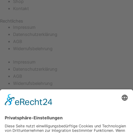
Shop
Kontakt
Rechtliches
Impressum
Datenschutzerklärung
AGB
Widerrufsbelehrung
Impressum
Datenschutzerklärung
AGB
Widerrufsbelehrung
Vertrag widerrufen
Akkurater Newsletter
Starte deine akkurate
Ordnungsreise mit uns.
Der etwas andere Newsletter.
Vorname