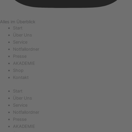
Alles im Überblick
Start
Über Uns
Service
Notfallordner
Presse
AKADEMIE
Shop
Kontakt
Start
Über Uns
Service
Notfallordner
Presse
AKADEMIE