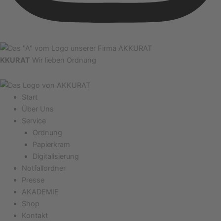
KKURAT
Wir lieben Ordnung
Start
Über Uns
Service
Ordnung
Papierkram
Digitalisierung
Notfallordner
Presse
AKADEMIE
Shop
Kontakt