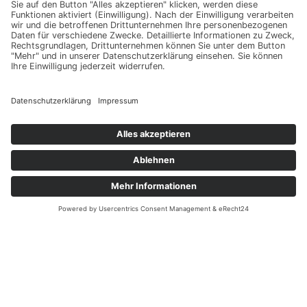
Nachname
E-Mail
Datenschutz
Ich erkläre mich mit der Verarbeitung der eingegebenen Daten,
sowie der
Datenschutzerklärung
einverstanden.
HER MIT DEN
INSIDER-TIPPS
Du kannst dich jederzeit wieder abmelden.
Vertrag widerrufen
Yeah, das hat geklappt!
Du hast dich erfolgreich für unseren akkuraten Newsletter
angemeldet.
Besuche bei der Gelegenheit gerne unseren Instagram-